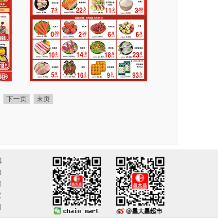
下一页
末页
航
动
聘
议
们