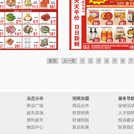
首页
上一页
1
2
3
4
5
6
7
业态分布
招商加盟
服务导
商业广场
商品合作
促销活
超市卖场
联营招商
人才招
便利超市
旺铺招租
投诉建
物流中心
新店拓展
联系我